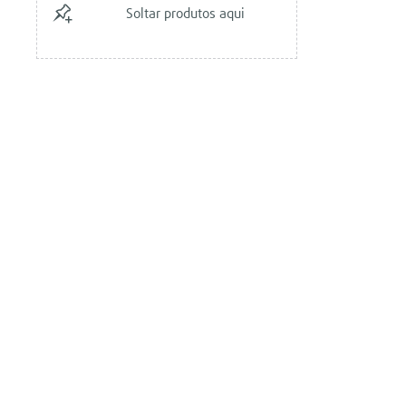
Pedestrian
Soltar produtos aqui
Pack Iluminação
Célula de combustível
Pack Conforto
Battery
Pack Segurança
LPG
Pack Energia
CNG
Pack Serviço de Energia
Pack Contrato de Manutenção
Pack Full Service
Pack Garantia Ampliada