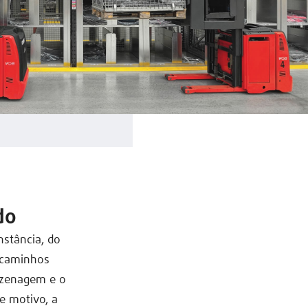
do
nstância, do
s caminhos
azenagem e o
e motivo, a