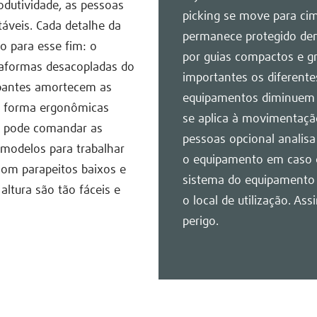
dutividade, as pessoas
picking se move para cim
áveis. Cada detalhe da
permanece protegido den
o para esse fim: o
por guias compactos e gr
ataformas desacopladas do
importantes os diferente
apantes amortecem as
equipamentos diminuem 
e forma ergonômicas
se aplica à movimentaçã
r pode comandar as
pessoas opcional analisa
 modelos para trabalhar
o equipamento em caso d
com parapeitos baixos e
sistema do equipamento 
 altura são tão fáceis e
o local de utilização. As
perigo.