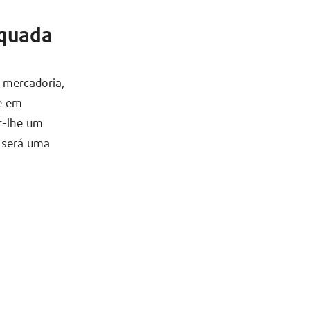
equada
a mercadoria,
se em
r-lhe um
o será uma