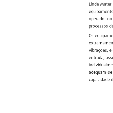
Linde Materi
equipamento
operador no 
processos de
Os equipame
extremament
vibrações, e
entrada, ass
individualme
adequam-se 
capacidade 