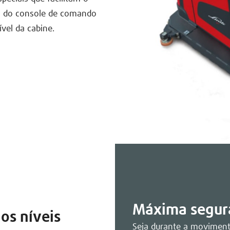
ão do console de comando
vel da cabine.
Máxima segur
os níveis
Seja durante a movimenta