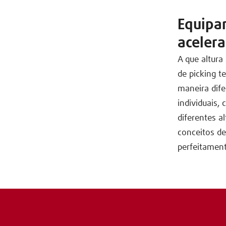
Equipa
aceler
A que altur
de picking t
maneira dife
individuais
diferentes a
conceitos d
perfeitament