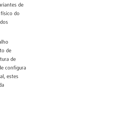
ariantes de
físico do
 dos
alho
to de
tura de
de configura
l, estes
da