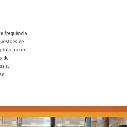
e frequência
questões de
ng totalmente
s de
ssis,
se