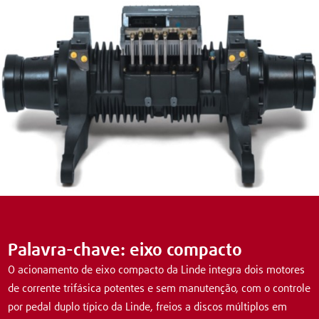
Palavra-chave: eixo compacto
O acionamento de eixo compacto da Linde integra dois motores
de corrente trifásica potentes e sem manutenção, com o controle
por pedal duplo típico da Linde, freios a discos múltiplos em