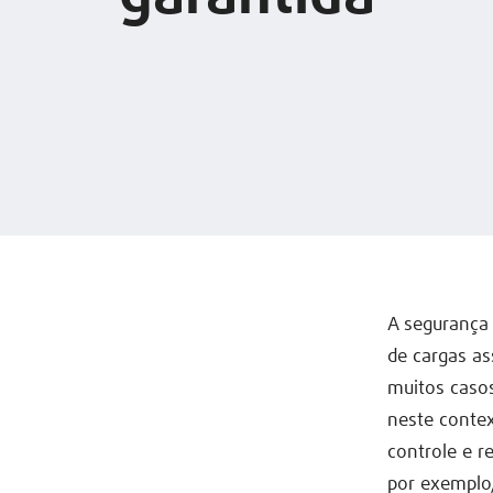
A segurança
de cargas a
muitos casos
neste contex
controle e r
por exemplo,