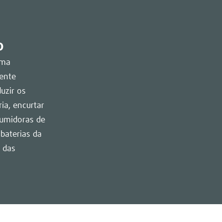
o
uma
ente
uzir os
ia, encurtar
sumidoras de
baterias da
l das