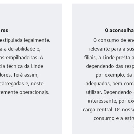
ores
O aconselha
estipulada legalmente.
O consumo de ene
a a durabilidade e,
relevante para a su
as empilhadeiras. A
filiais, a Linde pres
ia técnica da Linde
dependendo das respe
ores. Terá assim,
por exemplo, da 
carregadas e, neste
adequados, bem como
temente operacionais.
utilizar. Dependendo
interessante, por e
carga central. Os noss
consumo e a estr