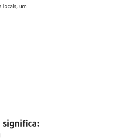
s locais, um
 significa:
l