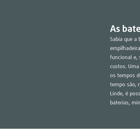
As bat
Sabia que a 
empilhadeira
funcional e,
custos. Uma 
os tempos de
tempo são, n
Linde, é pos
baterias, mi