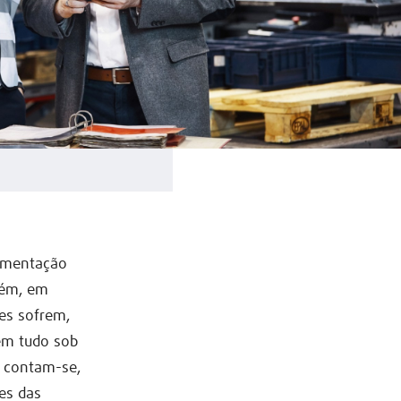
vimentação
bém, em
es sofrem,
tém tudo sob
s contam-se,
ões das