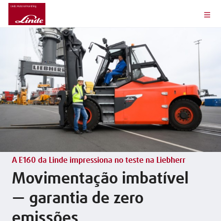
A E160 da Linde impressiona no teste na Liebherr
Movimentação imbatível
— garantia de zero
emissões