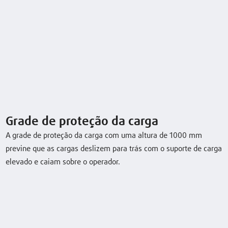
Dados técnicos
Model
Load
Lift
Travel speed,
capacity/Load
with/without
load
Grade de proteção da carga
A grade de proteção da carga com uma altura de 1000 mm
D12
1,2 (t)
4266 (mm)
6 / 6 km/h
previne que as cargas deslizem para trás com o suporte de carga
elevado e caiam sobre o operador.
D14
1,4 (t)
4266 (mm)
6 / 6 km/h
Descarregar folha de dados