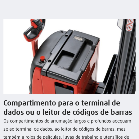
Model
Load
Lift
Travel speed,
capacity/Load
with/without
load
L06AC
0,6 (t)
1924 (mm)
5 / 6 km/h
L10AC
1,0 (t)
1924 (mm)
5 / 6 km/h
L12AC
1,2 (t)
1924 (mm)
5 / 6 km/h
Compartimento para o terminal de
L16AC
1,6 (t)
1844 (mm)
5 / 6 km/h
dados ou o leitor de códigos de barras
Os compartimentos de arrumação largos e profundos adequam-
se ao terminal de dados, ao leitor de códigos de barras, mas
Descarregar folha de dados
também a rolos de películas, luvas de trabalho e utensílios de