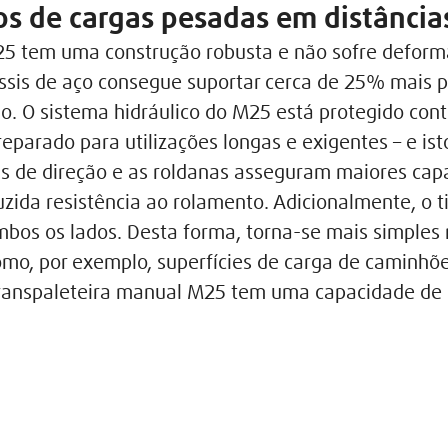
os de cargas pesadas em distância
25 tem uma construção robusta e não sofre deform
assis de aço consegue suportar cerca de 25% mais 
. O sistema hidráulico do M25 está protegido cont
parado para utilizações longas e exigentes – e i
odas de direção e as roldanas asseguram maiores c
uzida resistência ao rolamento. Adicionalmente, o
bos os lados. Desta forma, torna-se mais simple
como, por exemplo, superfícies de carga de caminh
transpaleteira manual M25 tem uma capacidade de