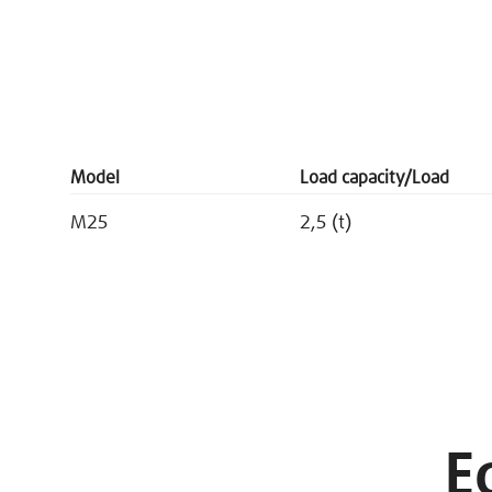
Model
Load capacity/Load
M25
2,5 (t)
E