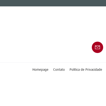
Homepage
Contato
Política de Privacidade
Copyright © 2026 Linde Material Handling
Este sítio Web destina-se exclusivamente a clientes
empresariais.