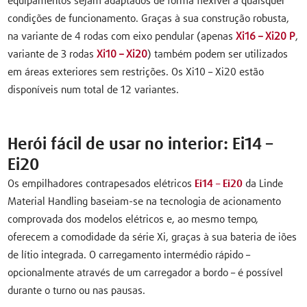
equipamentos sejam adaptados de forma flexível a quaisquer
condições de funcionamento. Graças à sua construção robusta,
na variante de 4 rodas com eixo pendular (apenas
Xi16 – Xi20 P
,
variante de 3 rodas
Xi10 – Xi20
) também podem ser utilizados
em áreas exteriores sem restrições. Os Xi10 – Xi20 estão
disponíveis num total de 12 variantes.
Herói fácil de usar no interior: Ei14 –
Ei20
Os empilhadores contrapesados elétricos
Ei14 – Ei20
da Linde
Material Handling baseiam-se na tecnologia de acionamento
comprovada dos modelos elétricos e, ao mesmo tempo,
oferecem a comodidade da série Xi, graças à sua bateria de iões
de lítio integrada. O carregamento intermédio rápido –
opcionalmente através de um carregador a bordo – é possível
durante o turno ou nas pausas.