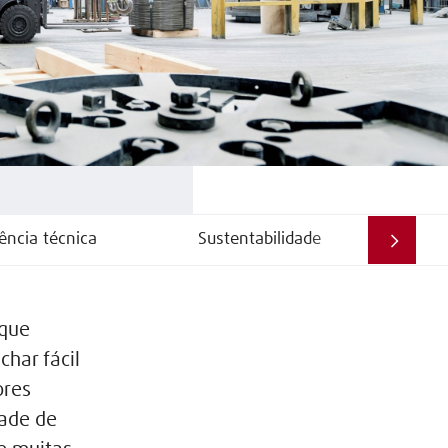
ência técnica
Sustentabilidade
Va
 que
har fácil
ores
dade de