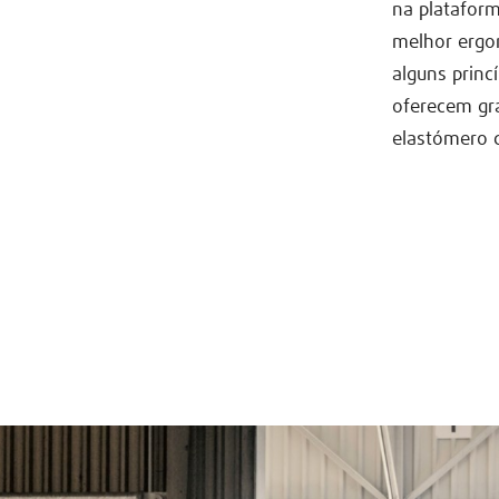
na platafor
melhor ergo
alguns princ
oferecem gr
elastómero q