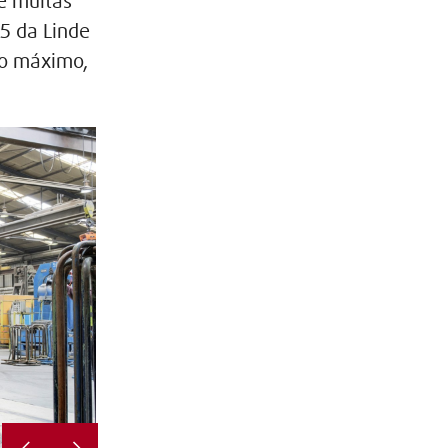
e muitas
35 da Linde
ho máximo,