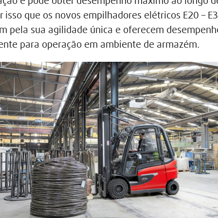
ção e pode obter desempenho máximo ao longo d
or isso que os novos empilhadores elétricos E20 – E
m pela sua agilidade única e oferecem desempen
mente para operação em ambiente de armazém.