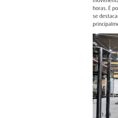
movimenta
horas. É p
se destaca
principal
1 / 8