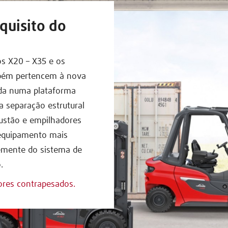
quisito do
os X20 – X35 e os
mbém pertencem à nova
ada numa plataforma
a separação estrutural
ustão e empilhadores
 equipamento mais
emente do sistema de
.
ores contrapesados.