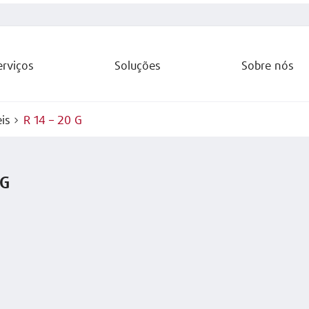
erviços
Soluções
Sobre nós
is
R 14 – 20 G
 G