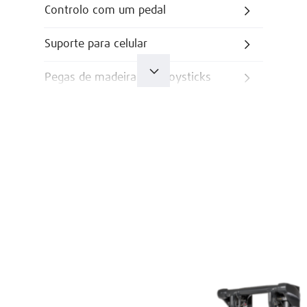
Controlo com um pedal
Suporte para celular
Pegas de madeira para joysticks
Iluminação interior
Indicação do peso da carga
Vista panorâmica
Porta de proteção contra o vento
Tomada de 12 V