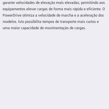
garante velocidades de elevação mais elevadas, permitindo aos
Ri16
1,6 (t)
5720 (mm)
13 / 13 km/h
equipamentos elevar cargas de forma mais rápida e eficiente. O
PowerDrive otimiza a velocidade de marcha e a aceleração dos
modelos. Isto possibilita tempos de transporte mais curtos e
Ri16
1,6 (t)
8570 (mm)
11 / 11 (13/13)
uma maior capacidade de movimentação de cargas.
km/h
Ri18
1,8 (t)
8570 (mm)
11 / 11 (13/13)
km/h
Descarregar folha de dados
Equipamento especial