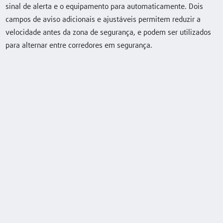
sinal de alerta e o equipamento para automaticamente. Dois
Equipamento especial
campos de aviso adicionais e ajustáveis permitem reduzir a
velocidade antes da zona de segurança, e podem ser utilizados
para alternar entre corredores em segurança.
Sistema de proteção de pessoas (PSA)
Painel de controlo
Sistemas de fixação
Palete acessível
BlueSpot™
Gestão de frotas Linde
Linde System Control (LSC)
Barreiras inclináveis