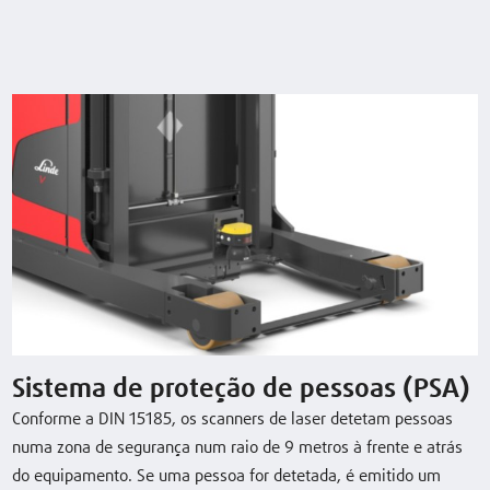
Model
Load
Lift
Travel speed,
capacity/Load
with/without
load
V modular B 24V
1,0 (t)
4550 (mm)
9 / 9 km/h
Standard mast
V modular B 48V
1,0 (t)
5000 (mm)
10 / 10 km/h
Standard mast
V modular B 48V
1,0 (t)
6000 (mm)
10 / 10 km/h
Standard mast
Descarregar folha de dados
Sistema de proteção de pessoas (PSA)
Conforme a DIN 15185, os scanners de laser detetam pessoas
numa zona de segurança num raio de 9 metros à frente e atrás
do equipamento. Se uma pessoa for detetada, é emitido um