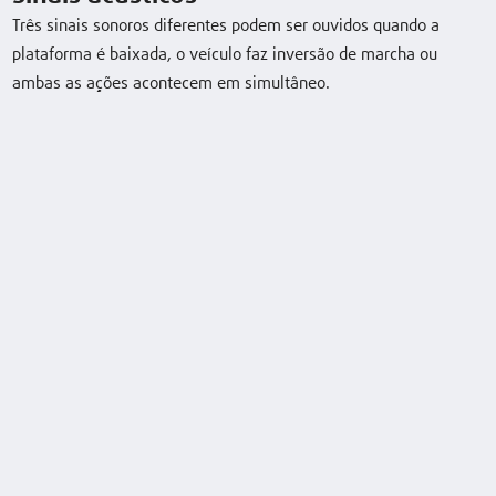
Três sinais sonoros diferentes podem ser ouvidos quando a
plataforma é baixada, o veículo faz inversão de marcha ou
Dados técnicos
ambas as ações acontecem em simultâneo.
Model
Load
Lift
Travel speed,
capacity/Load
with/without
load
MV01
0,09/0,11/0,136
3620 (mm)
6 / 6,5 km/h
(t)
Descarregar folha de dados
Equipamento especial