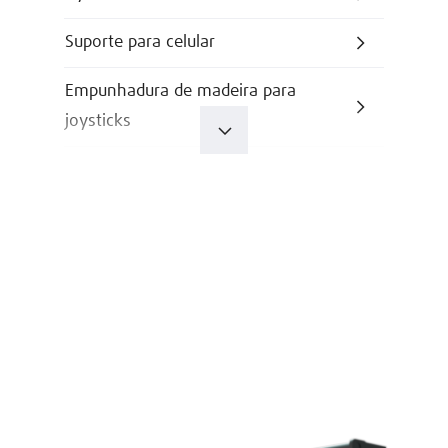
Suporte para celular
Empunhadura de madeira para
joysticks
Pré-seleção da altura de elevação
Banco confortável
Modelo para frigoríficos
Indicação do peso da carga
Câmera no mastro
Tomada de 12 V