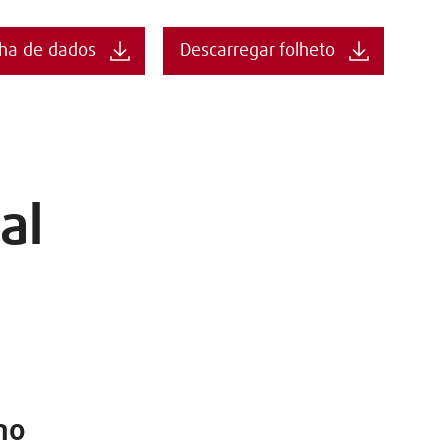
lha de dados
Descarregar folheto
al
no